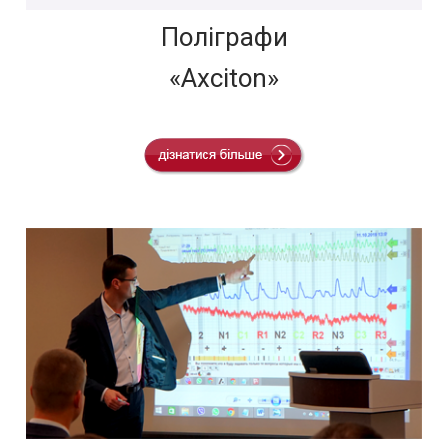
Поліграфи
«Axciton»