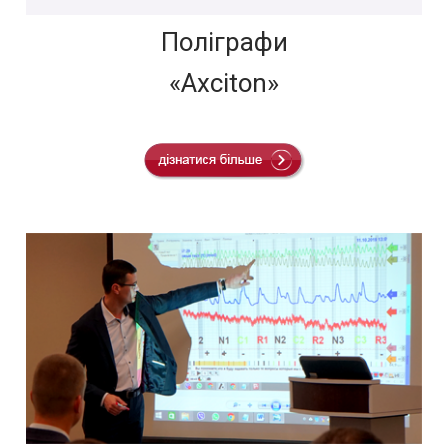
Поліграфи
«Axciton»