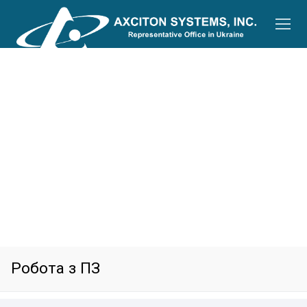
Перейти
до
вмісту
Робота з ПЗ