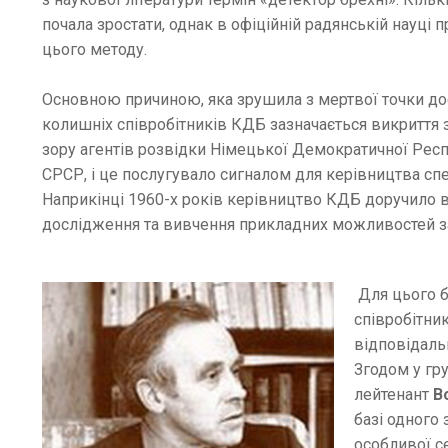
почала зростати, однак в офіційній радянській науці
цього методу.
Основною причиною, яка зрушила з мертвої точки дос
колишніх співробітників КДБ зазначається викриття 
зору агентів розвідки Німецької Демократичної Рес
СРСР, і це послугувало сигналом для керівництва с
Наприкінці 1960-х років керівництво КДБ доручило 
дослідження та вивчення прикладних можливостей за
Для цього б
співробітни
відповідаль
Згодом у гр
лейтенант
В
базі одного 
особливої ​