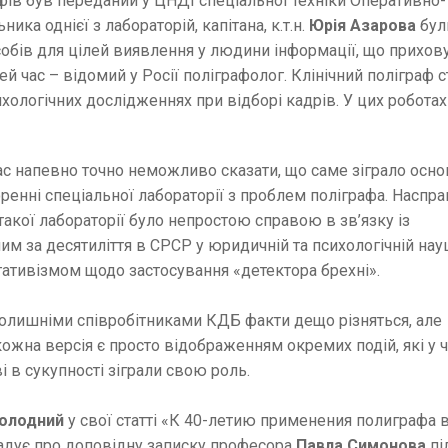
графів був переданий у ЦНДІ спеціальної техніки Оперативно-
ика однієї з лабораторій, капітана, к.т.н.
Юрія Азарова
бул
асобів для цілей виявлення у людини інформації, що прихову
цей час – відомий у Росії поліграфолог. Клінічний поліграф 
хологічних дослідженнях при відборі кадрів. У цих роботах
ас напевно точно неможливо сказати, що саме зіграло осн
оренні спеціальної лабораторії з проблем поліграфа. Наспра
такої лабораторії було непростою справою в зв’язку із
м за десятиліття в СРСР у юридичній та психологічній нау
гативізмом щодо застосування «детектора брехні».
олишніми співробітниками КДБ факти дещо різняться, але
ожна версія є просто відображенням окремих подій, які у 
і в сукупності зіграли свою роль.
Холодний
у свої статті «К 40-летию применения полиграфа 
адує про доповідну записку професора
Павла Симонова
пі