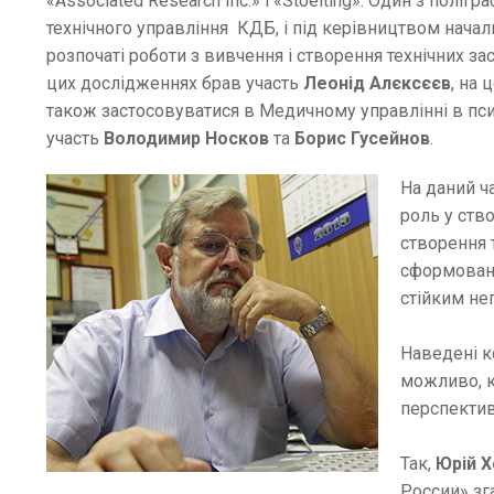
«Associated Research Inc.» і «Stoelting». Один з полі
технічного управління КДБ, і під керівництвом начальн
розпочаті роботи з вивчення і створення технічних з
цих дослідженнях брав участь
Леонід Алєксєєв
, на 
також застосовуватися в Медичному управлінні в пси
участь
Володимир Носков
та
Борис Гусейнов
.
На даний ч
роль у ств
створення 
сформовани
стійким не
Наведені к
можливо, к
перспектив
Так,
Юрій 
России» зг