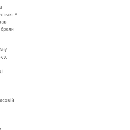
и
ється. У
став
 брали
овну
вді,
ці
часовій
в
д