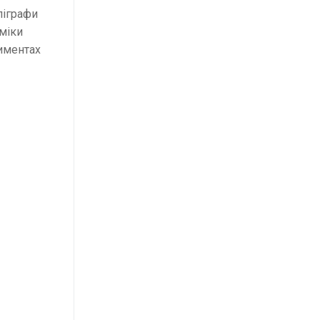
ліграфи
міки
риментах