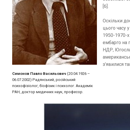
[6].
Оскільки до
цього часу 
1950-1970-х
ембарго на п
НДР, Югосла
американськ
з’явилися та
Симонов Павло Васильович
(20.04.1926 –
06.07.2002) Радянський, російський
психофізіолог, біофізик і психолог. Академік
РАН, доктор медичних наук, професор.