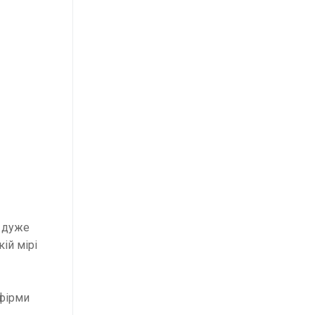
і дуже
ій мірі
 фірми