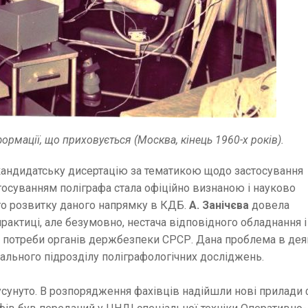
рмації, що приховується (Москва, кінець 1960-х років).
андидатську дисертацію за тематикою щодо застосування
тосуванням поліграфа стала офіційно визнаною і науково
го розвитку даного напрямку в КДБ.
А. Занічєва
довела
рактиці, але безумовно, нестача відповідного обладнання 
 потреби органів держбезпеки СРСР. Дана проблема в деяк
ального підрозділу поліграфологічних досліджень.
усунуто. В розпорядження фахівців надійшли нові прилади