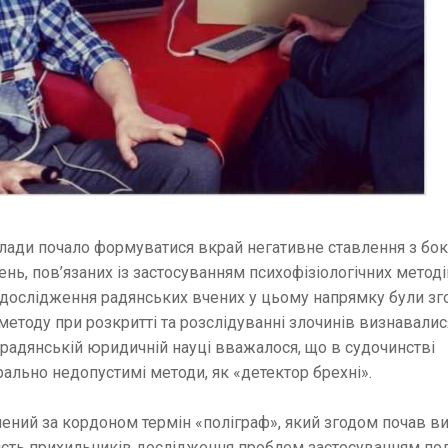
влади почало формуватися вкрай негативне ставлення з бок
нь, пов’язаних із застосуванням психофізіологічних метод
 дослідження радянських вчених у цьому напрямку були згор
методу при розкритті та розслідуванні злочинів визнавалис
радянській юридичній науці вважалося, що в судочинстві
ально недопустимі методи, як «детектор брехні».
ичений за кордоном термін «поліграф», який згодом почав ви
ькість прихильників дослідження проблем застосуванням по