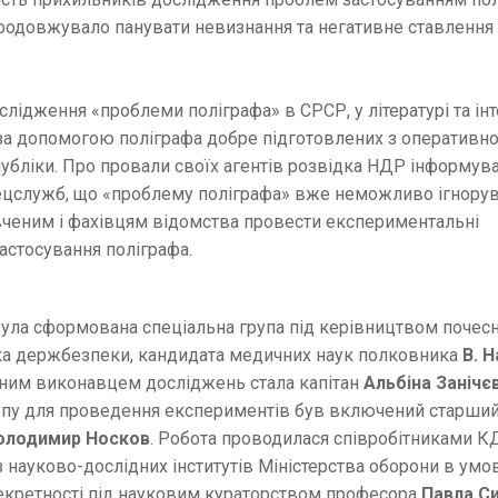
 продовжувало панувати невизнання та негативне ставлення
лідження «проблеми поліграфа» в СРСР, у літературі та ін
за допомогою поліграфа добре підготовлених з оперативно
публіки. Про провали своїх агентів розвідка НДР інформу
пецслужб, що «проблему поліграфа» вже неможливо ігнорув
вченим і фахівцям відомства провести експериментальні
стосування поліграфа.
ула сформована спеціальна група під керівництвом почес
ка держбезпеки, кандидата медичних наук полковника
В. 
ним виконавцем досліджень стала капітан
Альбіна Занічє
упу для проведення експериментів був включений старши
олодимир Носков
. Робота проводилася співробітниками К
з науково-дослідних інститутів Міністерства оборони в умо
​секретності під науковим кураторством професора
Павла С