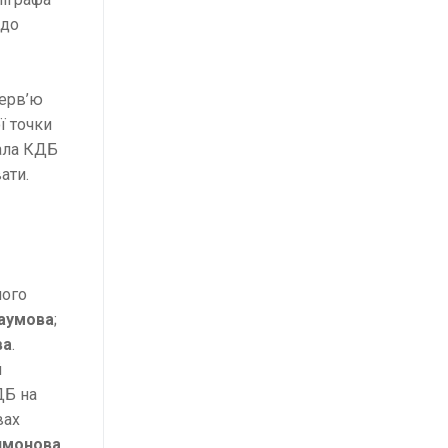
 до
терв’ю
ї точки
вала КДБ
ати.
ного
Наумова
;
ва
.
й
ДБ на
вах
имонова