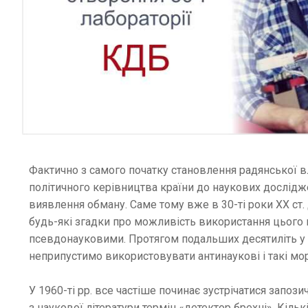
Фактично з самого початку становлення радянської 
політичного керівництва країни до наукових дослідже
виявлення обману. Саме тому вже в 30-ті роки ХХ ст.
будь-які згадки про можливість використання цього 
псевдонауковими. Протягом подальших десятиліть у 
неприпустимо використовувати антинаукові і такі мор
У 1960-ті рр. все частіше починає зустрічатися запоз
з наукової літератури термін «детектор брехні». Кіл