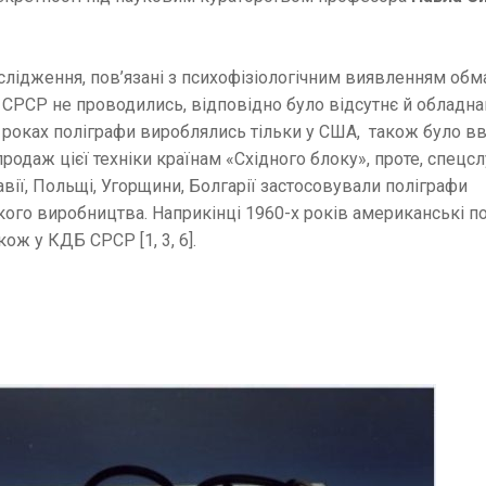
слідження, пов’язані з психофізіологічним виявленням обма
у СРСР не проводились, відповідно було відсутнє й обладна
 роках поліграфи вироблялись тільки у США, також було в
родаж цієї техніки країнам «Східного блоку», проте, спецс
вії, Польщі, Угорщини, Болгарії застосовували поліграфи
ого виробництва. Наприкінці 1960-х років американські п
кож у КДБ СРСР [1, 3, 6].