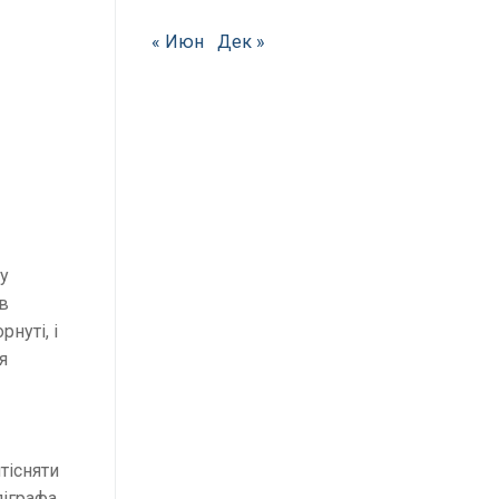
« Июн
Дек »
у
ів
нуті, і
я
тісняти
ліграфа