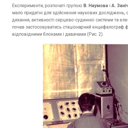
Експерименти, розпочаті групою
В. Наумова
і
А. Зані
мало придатні для здійснення наукових досліджень,
дихання, активності серцево-судинної системи та ел
почав застосовуватись стаціонарний енцефалограф 
відповідними блоками і давачами (Рис. 2).