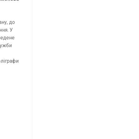
ну, до
ння. У
ведене
лужби
оліграфи